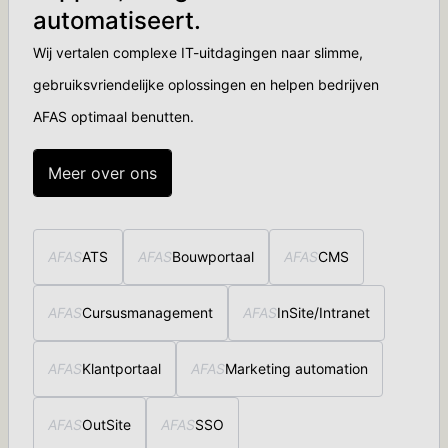
automatiseert.
Wij vertalen complexe IT-uitdagingen naar slimme,
gebruiksvriendelijke oplossingen en helpen bedrijven
AFAS optimaal benutten.
Meer over ons
AFAS
ATS
AFAS
Bouwportaal
AFAS
CMS
AFAS
Cursusmanagement
AFAS
InSite/Intranet
AFAS
Klantportaal
AFAS
Marketing automation
AFAS
OutSite
AFAS
SSO