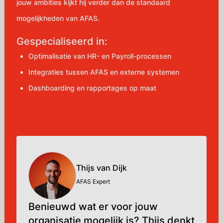
jouw ambities kijkt hij verder dan de standaard
mogelijkheden van AFAS.
Gespecialiseerd in:
Optimalisatie van HR- en Payroll-processen
Integraties tussen AFAS en externe systemen
Dashboarding en rapportages op maat
Thijs van Dijk
AFAS Expert
Benieuwd wat er voor jouw
organisatie mogelijk is? Thijs denkt