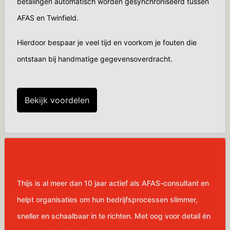
betalingen automatisch worden gesynchroniseerd tussen
AFAS en Twinfield.
Hierdoor bespaar je veel tijd en voorkom je fouten die
ontstaan bij handmatige gegevensoverdracht.
Bekijk voordelen
Thijs is al meer dan 10 jaar actief als AFAS-consultant en
helpt organisaties om hun bedrijfsprocessen slimmer,
sneller en schaalbaar in te richten. Met oog voor detail én