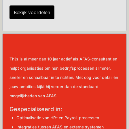
Bekijk voordelen
Thijs is al meer dan 10 jaar actief als AFAS-consultant en
helpt organisaties om hun bedrijfsprocessen slimmer,
sneller en schaalbaar in te richten. Met oog voor detail én
jouw ambities kijkt hij verder dan de standaard
mogelijkheden van AFAS.
Gespecialiseerd in:
Optimalisatie van HR- en Payroll-processen
Integraties tussen AFAS en externe systemen