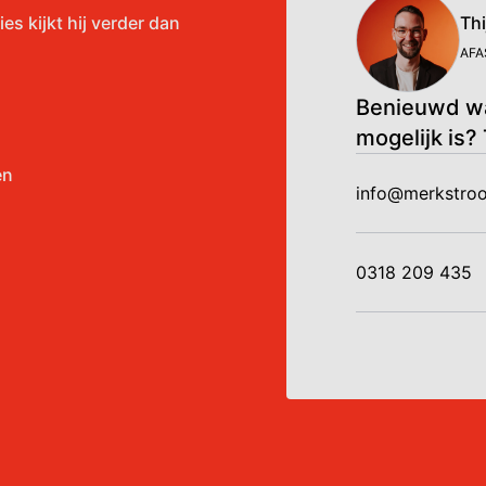
es kijkt hij verder dan
Thi
AFA
Benieuwd wa
mogelijk is?
en
info@merkstroo
0318 209 435