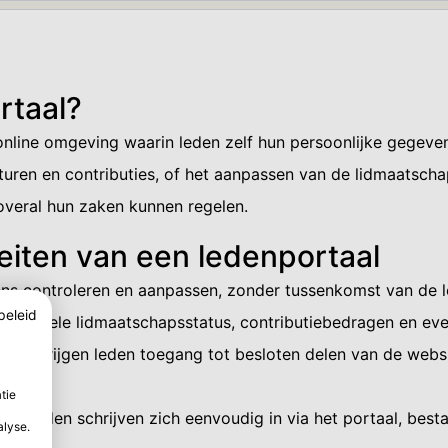
rtaal?
online omgeving waarin leden zelf hun persoonlijke gegeve
turen en contributies, of het aanpassen van de lidmaatsch
 overal hun zaken kunnen regelen.
teiten van een ledenportaal
ns controleren en aanpassen, zonder tussenkomst van de l
beleid
un actuele lidmaatschapsstatus, contributiebedragen en eve
ortaal krijgen leden toegang tot besloten delen van de webs
tie
we leden schrijven zich eenvoudig in via het portaal, bes
alyse.