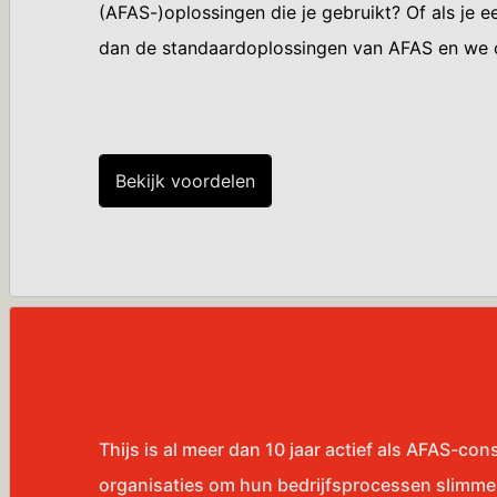
(AFAS-)oplossingen die je gebruikt? Of als je e
dan de standaardoplossingen van AFAS en we on
Bekijk voordelen
Thijs is al meer dan 10 jaar actief als AFAS-con
organisaties om hun bedrijfsprocessen slimmer