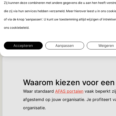
of opzeggen.
Zij kunnen deze combineren met andere gegevens die u aan hen heeft verstre
Beveiligde gegevensuitwisseling:
het porta
die zij via hun services hebben verzameld. Meer hierover leest u in ons cooki
Koppelingen met externe systemen:
het p
of via de knop 'aanpassen'. U kunt uw toestemming altijd wijzigen of intrekke
platforms.
ons cookiebeleid.
Accepteren
Aanpassen
Weigeren
Waarom kiezen voor een
Waar standaard
AFAS portalen
vaak beperkt zij
afgestemd op jouw organisatie. Je profiteert v
organisatie.