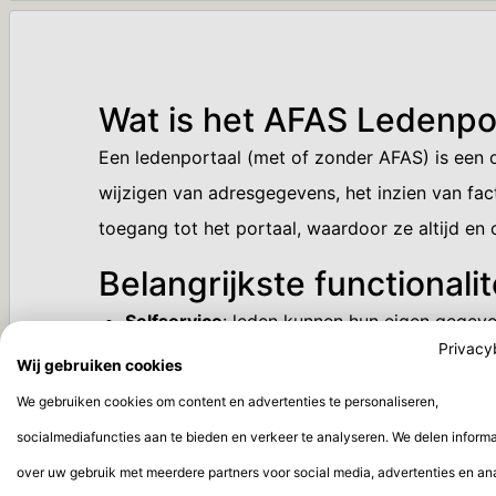
Wat is het AFAS Ledenpo
Een ledenportaal (met of zonder AFAS) is een 
wijzigen van adresgegevens, het inzien van fac
toegang tot het portaal, waardoor ze altijd en
Belangrijkste functionali
Selfservice
: leden kunnen hun eigen gegeve
Privacy
Inzicht in lidmaatschap:
leden zien direct h
Wij gebruiken cookies
Toegang tot exclusieve content
: via het p
We gebruiken cookies om content en advertenties te personaliseren,
learnings.
socialmediafuncties aan te bieden en verkeer te analyseren. We delen informa
Eenvoudige inschrijving en opzegging:
nieu
over uw gebruik met meerdere partners voor social media, advertenties en an