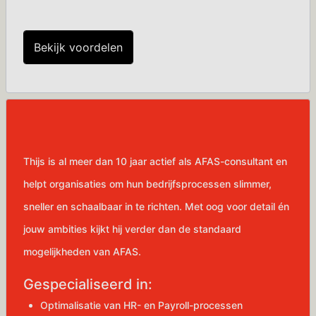
Bekijk voordelen
Thijs is al meer dan 10 jaar actief als AFAS-consultant en
helpt organisaties om hun bedrijfsprocessen slimmer,
sneller en schaalbaar in te richten. Met oog voor detail én
jouw ambities kijkt hij verder dan de standaard
mogelijkheden van AFAS.
Gespecialiseerd in:
Optimalisatie van HR- en Payroll-processen